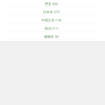
歴史 (40)
日本史 (37)
中国正史 (14)
政治 (11)
婚姻史 (8)
外交 (4)
経済 (3)
ソーシャルメディア
© 2026 by mzch
-
rss
売国奴お断り