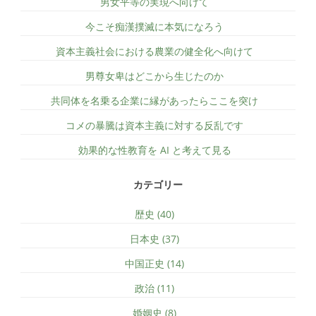
男女平等の実現へ向けて
今こそ痴漢撲滅に本気になろう
資本主義社会における農業の健全化へ向けて
男尊女卑はどこから生じたのか
共同体を名乗る企業に縁があったらここを突け
コメの暴騰は資本主義に対する反乱です
効果的な性教育を AI と考えて見る
カテゴリー
歴史 (40)
日本史 (37)
中国正史 (14)
政治 (11)
婚姻史 (8)