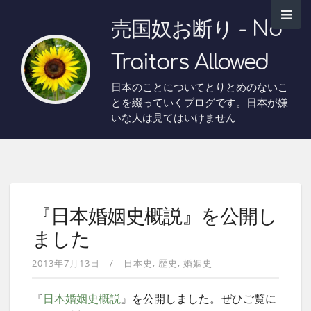
売国奴お断り - No
Traitors Allowed
日本のことについてとりとめのないこ
とを綴っていくブログです。日本が嫌
いな人は見てはいけません
『日本婚姻史概説』を公開し
ました
2013年7月13日
日本史
歴史
婚姻史
『
日本婚姻史概説
』を公開しました。ぜひご覧に