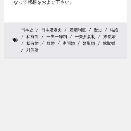
なって感想をおよせ下さい。
日本史
日本婚姻史
婚姻制度
歴史
結婚
私有制
一夫一婦制
一夫多妻制
族長婚
私有婚
群婚
妻問婚
婿取婚
嫁取婚
対偶婚