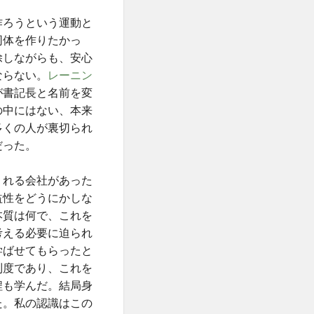
作ろうという運動と
同体を作りたかっ
除しながらも、安心
ならない。
レーニン
が書記長と名前を変
の中にはない、本来
多くの人が裏切られ
だった。
くれる会社があった
益性をどうにかしな
本質は何で、これを
考える必要に迫られ
学ばせてもらったと
制度であり、これを
程も学んだ。結局身
た。私の認識はこの