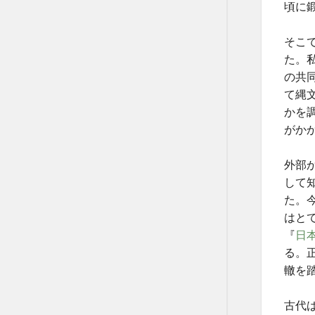
頃に
そこ
た。
の共
て縄
かを
がか
外部
して
た。
はと
『
日
る。
轍を
古代