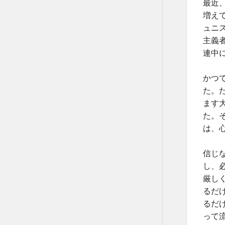
最近
増え
ュニ
主義
連中
かつ
た。
ます
た。
は、
信じ
し、
厳し
るだ
るだ
って