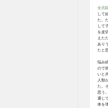
全共
して
た。
して
を皮
えた
あり
たと
悩み
ので
いと
人類
た。
思う
通じ
体を