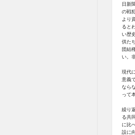
日新
の戦
より
ると
い歴
供た
団結
い。
現代
意義
なら
って
繰り
る共
に比
設に