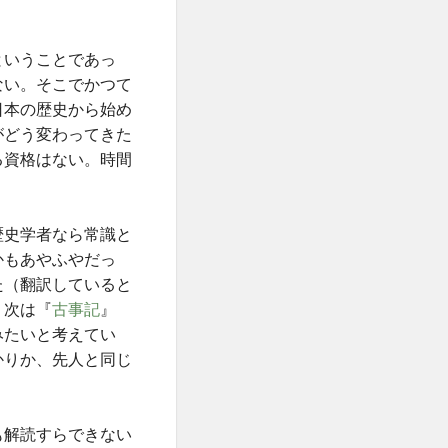
ということであっ
ない。そこでかつて
日本の歴史から始め
がどう変わってきた
る資格はない。時間
歴史学者なら常識と
かもあやふやだっ
た（翻訳していると
。次は『
古事記
』
みたいと考えてい
かりか、先人と同じ
も解読すらできない