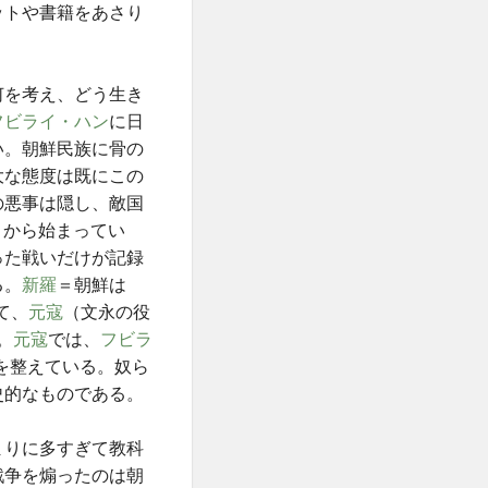
ットや書籍をあさり
何を考え、どう生き
フビライ・ハン
に日
い。朝鮮民族に骨の
大な態度は既にこの
の悪事は隠し、敵国
年）から始まってい
った戦いだけが記録
る。
新羅
＝朝鮮は
て、
元寇
（文永の役
。
元寇
では、
フビラ
を整えている。奴ら
史的なものである。
まりに多すぎて教科
戦争を煽ったのは朝