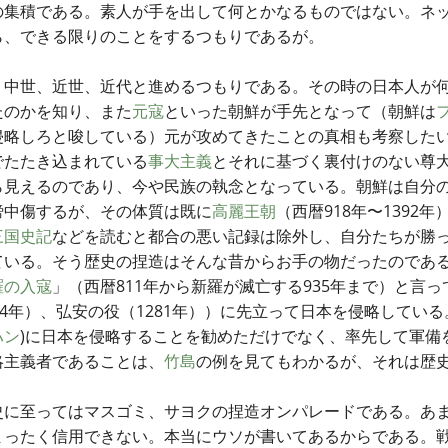
の集積である。素人が手を出して何とかなるものではない。ネ
ら、できる限りのことをするつもりであるが。
、中世、近世、近代と進めるつもりである。その時の日本人が
たのかを知り、また
元寇
といった朝鮮が手先となって（朝鮮は
侵略しろと唆している）元が攻めてきたことの真相も考察した
でたたき込まれている
事大主義
とそれに基づく裏付けのない尊
ら見えるのであり、今や民族の執念となっている。朝鮮は自分
謗中傷するが、その体質は既に
高麗王朝
（西暦918年〜1392
三国史記
などを読むと都合の悪い記録は除外し、自分たちが勝
ている。そう歴史の捏造はそんな昔からお手の物だったのであ
羅の入寇
」（西暦811年から新羅が滅亡する935年まで）と言っ
74年）、弘安の役（1281年））に先立って日本を侵略している
ハン
)に日本を侵略することを勧めただけでなく、率先して軍備
略主義者であることは、
竹島
の例を見てもわかるが、それは歴
史に至ってはマスゴミ、サヨクの捏造オンパレードである。あ
まったく信用できない。本当にウソが書いてあるからである。