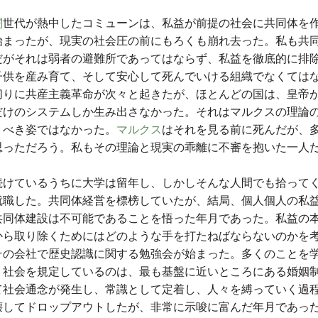
闘
世代が熱中したコミューンは、私益が前提の社会に共同体を
始まったが、現実の社会圧の前にもろくも崩れ去った。私も共
だがそれは弱者の避難所であってはならず、私益を徹底的に排
子供を産み育て、そして安心して死んでいける組織でなくては
切りに共産主義革命が次々と起きたが、ほとんどの国は、皇帝
だけのシステムしか生み出さなかった。それはマルクスの理論
うべき姿ではなかった。
マルクス
はそれを見る前に死んだが、
思っただろう。私もその理論と現実の乖離に不審を抱いた一人
続けているうちに大学は留年し、しかしそんな人間でも拾って
就職した。共同体経営を標榜していたが、結局、個人個人の私
共同体建設は不可能であることを悟った年月であった。私益の
から取り除くためにはどのような手を打たねばならないのかを
その会社で歴史認識に関する勉強会が始まった。多くのことを
。社会を規定しているのは、最も基盤に近いところにある婚姻
て社会通念が発生し、常識として定着し、人々を縛っていく過
壊してドロップアウトしたが、非常に示唆に富んだ年月であっ