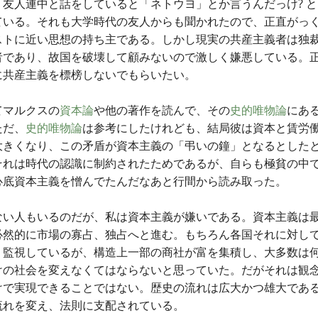
、友人連中と話をしていると「ネトウヨ」とか言うんだっけ? 
ている。それも大学時代の友人からも聞かれたので、正直がっ
ストに近い思想の持ち主である。しかし現実の共産主義者は独
者であり、故国を破壊して顧みないので激しく嫌悪している。
に共産主義を標榜しないでもらいたい。
てマルクスの
資本論
や他の著作を読んで、その
史的唯物論
にあ
ただ、
史的唯物論
は参考にしたけれども、結局彼は資本と賃労
大きくなり、この矛盾が資本主義の「弔いの鐘」となるとした
それは時代の認識に制約されたためであるが、自らも極貧の中
心底資本主義を憎んでたんだなあと行間から読み取った。
ない人もいるのだが、私は資本主義が嫌いである。資本主義は
必然的に市場の寡占、独占へと進む。もちろん各国それに対し
く監視しているが、構造上一部の商社が富を集積し、大多数は
けの社会を変えなくてはならないと思っていた。だがそれは観
けで実現できることではない。歴史の流れは広大かつ雄大であ
流れを変え、法則に支配されている。