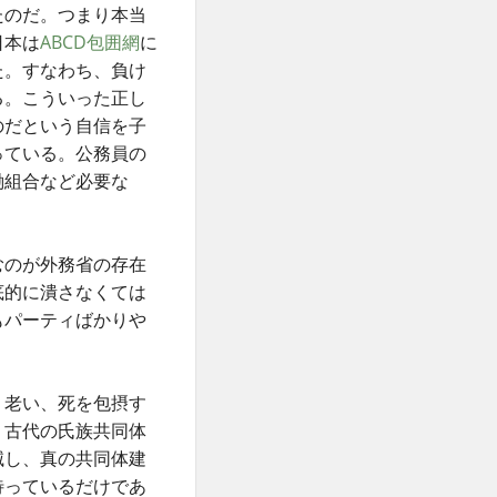
たのだ。つまり本当
日本は
ABCD包囲網
に
た。すなわち、負け
る。こういった正し
のだという自信を子
っている。公務員の
働組合など必要な
むのが外務省の存在
底的に潰さなくては
もパーティばかりや
。
、老い、死を包摂す
、古代の氏族共同体
滅し、真の共同体建
待っているだけであ