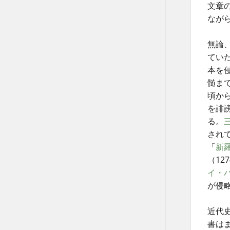
文章
なが
無論
てい
本を
髄ま
頃か
を誹
る。
され
「
新
（12
イ・
が侵
近代
書は