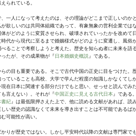
鍛えられている。
で、一人になって考えたのは、その理論がどこまで正しいのか
私が欲しいのは共同体組織であって、有象無象の営利企業では
同体がどのように変質させられ、破壊されていったかを改めて
文時代から現代に至るまで婚姻様式がどのように変遷し、風俗
調べることで考察しようと考えた。歴史を知らぬ者に未来を語
かったが、その成果物が『
日本婚姻史概説
』である。
からの目も重要である。そこで古代中国の正史に目をつけた。
知っていることも高校、大学で学んだ程度の知識しかなくてし
今現在日本に関連する部分だけでもと思い、せっせと読んでみ
ても言えない）。それが『
中国正史に見える古代日本
』である
本書紀
』は最低限押さえた上で、他に読める文献があれば、読
正しい歴史の認識なくて未来を導き出すことは不可能であるば
踏む可能性が高い。
ばかりが歴史ではない。しかし平安時代以降の文献は専門家で