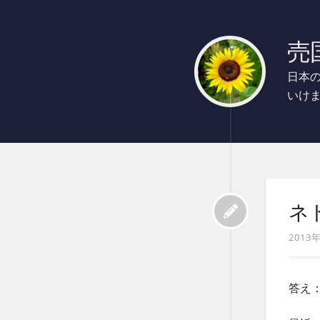
売国
日本
いけ
ネ
2013
答え：