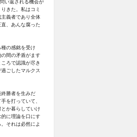
と問い返される機会が
くりきた。私はコミ
裁主義者であり全体
正直、あんな腐った
る種の感銘を受け
働の間の矛盾がます
ところで認識が尽き
で過ごしたマルクス
最終勝者を生みだ
て手を打っていて、
何とか暮らしていけ
念的に理論を口にす
る。それは必然によ