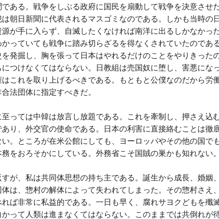
聞である。戦争をしぶる政府に国民を扇動して戦争を決意させ
犯は朝日新聞に代表されるマスゴミなのである。しかも当時の
資源が手に入らず、自滅したくなければ南洋に出るしかなかっ
わかっていても戦争に踏み切らざるを得なくされていたのであ
史を発掘し、胸を張って日本はやれるだけのことをやりきった
ちにつけなくてはならない。日教組は売国奴に堕し、害悪にな
権はこれを取り上げるべきである。もともと公僕なのだから労
非合法団体に指定すべきだ。
に至っては中韓は放言し放題である。これを牽制し、押さえ込
であり、外交官の使命である。日本の利害に直接絡むことは徹
ない。ところが在米公館にしても、ヨーロッパやその他の国で
本務をおろそかにしている。外務省こそ国賊の巣かも知れない
返すが、私は共同体思想の持ち主である。誕生から成長、婚姻
同体は、惣村の解体によって失われてしまった。その惣村さえ
べれば非常に私益的である。一日も早く、腐れサヨクどもを殲
向かって人類は進まなくてはならない。このままでは共倒れが