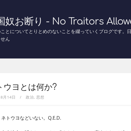
奴お断り - No Traitors Allow
のことについてとりとめのないことを綴っていくブログです。
ません
トウヨとは何か?
年8月14日
政治
思想
ネトウヨなどいない。Q.E.D.