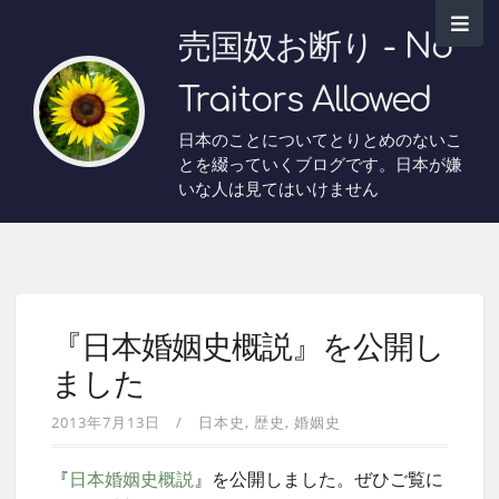
売国奴お断り - No
Traitors Allowed
日本のことについてとりとめのないこ
とを綴っていくブログです。日本が嫌
いな人は見てはいけません
『日本婚姻史概説』を公開し
ました
2013年7月13日
日本史
歴史
婚姻史
『
日本婚姻史概説
』を公開しました。ぜひご覧に