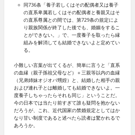
同736条「養子若しくはその配偶者又は養子
の直系卑属若しくはその配偶者と養親又はそ
の直系尊属との間では、第729条の規定によ
り親族関係が終了した後でも、婚姻をするこ
とができない。」で、一度養子を取ったら縁
組みを解消しても結婚できないよと定めてい
る。
小難しい言葉が出てくるが、簡単に言うと「直系
の血縁（親子孫祖父母など）＋三親等以内の血縁
（兄弟姉妹オジオバ甥姪）と、結婚した相手の親
および連れ子とは離婚しても結婚できないよ。一
度養子しちゃったらそれも同じ」ということだ。
今の日本では当たり前すぎて誰も疑問を抱かない
だろうが、これ、近代国家の禁婚規定としてはか
なり甘い制度であると述べたら読者は驚かれるで
あろうか。