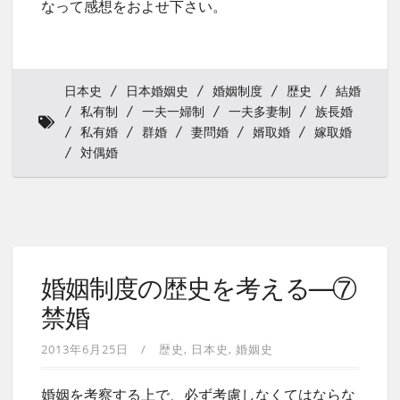
なって感想をおよせ下さい。
日本史
日本婚姻史
婚姻制度
歴史
結婚
私有制
一夫一婦制
一夫多妻制
族長婚
私有婚
群婚
妻問婚
婿取婚
嫁取婚
対偶婚
婚姻制度の歴史を考える—⑦
禁婚
2013年6月25日
歴史
日本史
婚姻史
婚姻を考察する上で、必ず考慮しなくてはならな