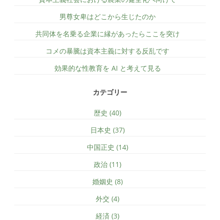
男尊女卑はどこから生じたのか
共同体を名乗る企業に縁があったらここを突け
コメの暴騰は資本主義に対する反乱です
効果的な性教育を AI と考えて見る
カテゴリー
歴史 (40)
日本史 (37)
中国正史 (14)
政治 (11)
婚姻史 (8)
外交 (4)
経済 (3)