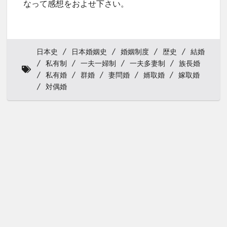
なって感想をおよせ下さい。
日本史
日本婚姻史
婚姻制度
歴史
結婚
私有制
一夫一婦制
一夫多妻制
族長婚
私有婚
群婚
妻問婚
婿取婚
嫁取婚
対偶婚