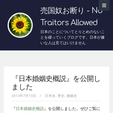
売国奴お断り - No
Traitors Allowed
日本のことについてとりとめのないこ
とを綴っていくブログです。日本が嫌
いな人は見てはいけません
『日本婚姻史概説』を公開し
ました
2013年7月13日
日本史
歴史
婚姻史
『
日本婚姻史概説
』を公開しました。ぜひご覧に