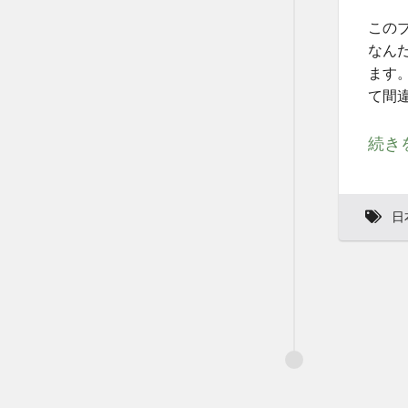
この
なん
ます
て間
続き
日