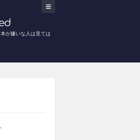
ed
日本が嫌いな人は見ては
。