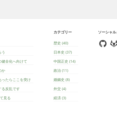
カテゴリー
ソーシャル
歴史 (40)
ろう
日本史 (37)
の健全化へ向けて
中国正史 (14)
のか
政治 (11)
あったらここを突け
婚姻史 (8)
する反乱です
外交 (4)
えて見る
経済 (3)