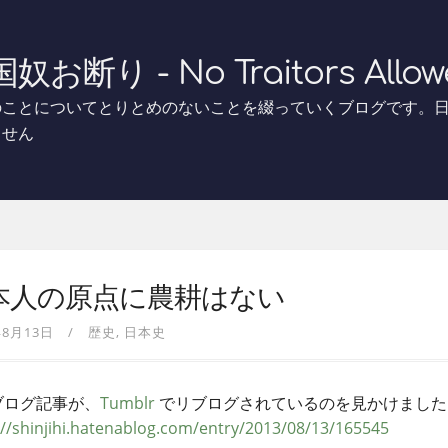
奴お断り - No Traitors Allow
のことについてとりとめのないことを綴っていくブログです。
ません
本人の原点に農耕はない
年8月13日
歴史
日本史
ブログ記事が、
Tumblr
でリブログされているのを見かけました
://shinjihi.hatenablog.com/entry/2013/08/13/165545