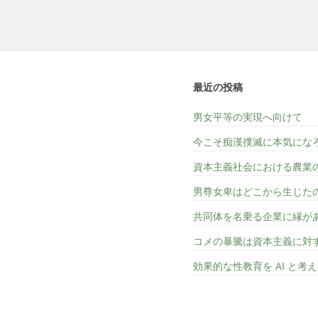
最近の投稿
男女平等の実現へ向けて
今こそ痴漢撲滅に本気にな
資本主義社会における農業
男尊女卑はどこから生じた
共同体を名乗る企業に縁が
コメの暴騰は資本主義に対
効果的な性教育を AI と考