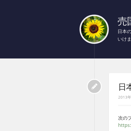
売国
日本
いけ
日
2013
次の
https