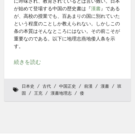
に吟味され、教育されているとは言い難い。日本
が始めて登場する中国の歴史書は『
漢書
』である
が、高校の授業でも、百あまりの国に別れていた
という程度のことしか教えられない。しかしこの
条の本質はそんなところにはない。その前こそが
重要なのである。以下に地理志燕地倭人条を示
す。
続きを読む
日本史
古代
中国正史
前漢
漢書
班
固
王充
漢書地理志
倭