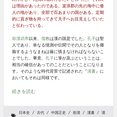
は理由があったのである。楽浪郡の先の海中に倭
人の地があり、全部で百あまりの国がある。定期
的に貢ぎ物を持ってきて天子へお目見えしていた
と伝わっている。
前漢
武帝
以来、
儒教
は漢の国是でした。
孔子
は聖
人であり、単なる憶測や伝聞でその人となりを揶
揄するようなまねは厳に慎まなければならないこ
とでした。畢竟、
孔子
に筆が及ぶということは、
相当の確信があってのことだということになりま
す。そのような時代背景で記述された『
漢書
』に
おいてもそれは同様です。
続きを読む
日本史
古代
中国正史
前漢
漢書
漢