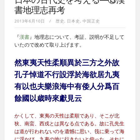
日本の古代史を考える—⑬漢
書地理志再考
2013年6月10日
歴史
日本史
中国正史
『
漢書
』地理志について、考証、説明が不足して
いたので改めて取り上げます。
然東夷天性柔順異於三方之外故
孔子悼道不行設浮於海欲居九夷
有以也夫樂浪海中有倭人分爲百
餘國以歳時來獻見云
かくして、東夷の天性は柔順であり、そこが北
狄、南蛮、西戎とは異なる点である。故に孔先生
は道が行われないのを遺憾に思い、筏に乗って海
に浮かび、九夷の地に行きたいと仰った。それに