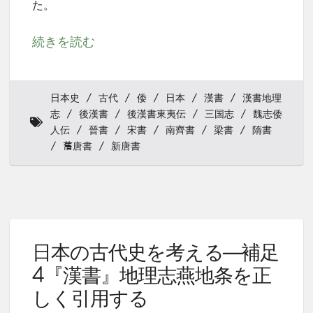
た。
続きを読む
日本史
古代
倭
日本
漢書
漢書地理
志
後漢書
後漢書東夷伝
三国志
魏志倭
人伝
晉書
宋書
南齊書
梁書
隋書
𦾔唐書
新唐書
日本の古代史を考える—補足
4『漢書』地理志燕地条を正
しく引用する