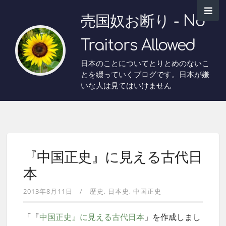
売国奴お断り - No
Traitors Allowed
日本のことについてとりとめのないこ
とを綴っていくブログです。日本が嫌
いな人は見てはいけません
『中国正史』に見える古代日
本
2013年8月11日
歴史
日本史
中国正史
「『
中国正史』に見える古代日本
」を作成しまし