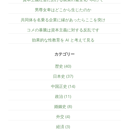
男尊女卑はどこから生じたのか
共同体を名乗る企業に縁があったらここを突け
コメの暴騰は資本主義に対する反乱です
効果的な性教育を AI と考えて見る
カテゴリー
歴史 (40)
日本史 (37)
中国正史 (14)
政治 (11)
婚姻史 (8)
外交 (4)
経済 (3)