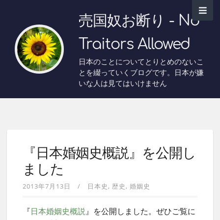
売国奴お断り - No
Traitors Allowed
日本のことについてとりとめのないこ
とを綴っていくブログです。日本が嫌
いな人は見てはいけません
『日本婚姻史概説』を公開し
ました
2013年7月13日
日本史
歴史
婚姻史
『
日本婚姻史概説
』を公開しました。ぜひご覧に