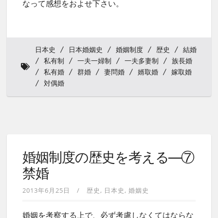
なって感想をおよせ下さい。
日本史
日本婚姻史
婚姻制度
歴史
結婚
私有制
一夫一婦制
一夫多妻制
族長婚
私有婚
群婚
妻問婚
婿取婚
嫁取婚
対偶婚
婚姻制度の歴史を考える—⑦
禁婚
2013年6月25日
歴史
日本史
婚姻史
婚姻を考察する上で、必ず考慮しなくてはならな