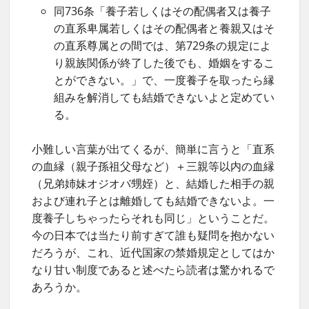
同736条「養子若しくはその配偶者又は養子
の直系卑属若しくはその配偶者と養親又はそ
の直系尊属との間では、第729条の規定によ
り親族関係が終了した後でも、婚姻をするこ
とができない。」で、一度養子を取ったら縁
組みを解消しても結婚できないよと定めてい
る。
小難しい言葉が出てくるが、簡単に言うと「直系
の血縁（親子孫祖父母など）＋三親等以内の血縁
（兄弟姉妹オジオバ甥姪）と、結婚した相手の親
および連れ子とは離婚しても結婚できないよ。一
度養子しちゃったらそれも同じ」ということだ。
今の日本では当たり前すぎて誰も疑問を抱かない
だろうが、これ、近代国家の禁婚規定としてはか
なり甘い制度であると述べたら読者は驚かれるで
あろうか。