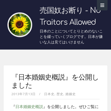
売国奴お断り - No
Traitors Allowed
日本のことについてとりとめのないこ
とを綴っていくブログです。日本が嫌
いな人は見てはいけません
『日本婚姻史概説』を公開し
ました
2013年7月13日
日本史
歴史
婚姻史
『
日本婚姻史概説
』を公開しました。ぜひご覧に