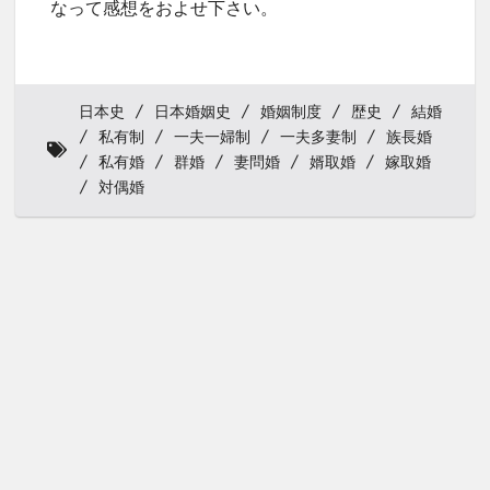
なって感想をおよせ下さい。
日本史
日本婚姻史
婚姻制度
歴史
結婚
私有制
一夫一婦制
一夫多妻制
族長婚
私有婚
群婚
妻問婚
婿取婚
嫁取婚
対偶婚