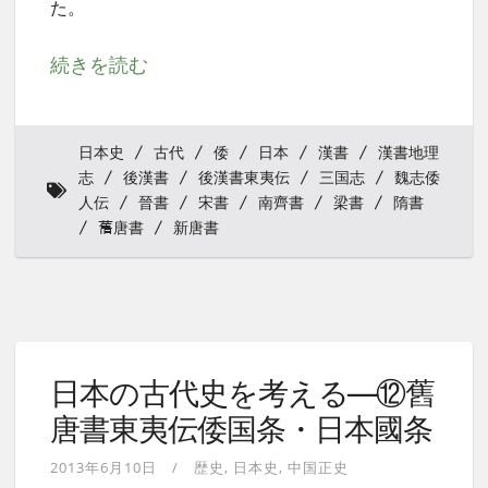
た。
続きを読む
日本史
古代
倭
日本
漢書
漢書地理
志
後漢書
後漢書東夷伝
三国志
魏志倭
人伝
晉書
宋書
南齊書
梁書
隋書
𦾔唐書
新唐書
日本の古代史を考える—⑫舊
唐書東夷伝倭国条・日本國条
2013年6月10日
歴史
日本史
中国正史