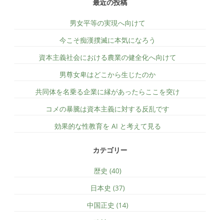
最近の投稿
男女平等の実現へ向けて
今こそ痴漢撲滅に本気になろう
資本主義社会における農業の健全化へ向けて
男尊女卑はどこから生じたのか
共同体を名乗る企業に縁があったらここを突け
コメの暴騰は資本主義に対する反乱です
効果的な性教育を AI と考えて見る
カテゴリー
歴史 (40)
日本史 (37)
中国正史 (14)