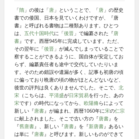
「
隋
」の後は「
唐
」ということで、「
唐
」の歴史
書での倭国、日本を見ていくわけですが、『唐
書』と呼ばれる書物は二種類あります。ひとつ
は、
五代十国時代
に「
後晋
」で編纂された『
唐
書
』です。西暦945年に完成しています。ただ、
その翌年に「
後晋
」が滅んでしまっていることで
察することができるように、国自体が安定してお
らず、編纂責任者も途中で交代していたりいま
す。そのため錯誤や遺漏が多く、記事も初唐の頃
に偏っており晩唐の頃の物がほとんどないなど、
後世の評判は良くありませんでした。そこで、
北
宋
（こちらは、
平清盛
が
日宋貿易
を行った、あの
宋
です）の時代になってから、
欧陽脩
らによって
新しい『
唐書
』が編まれ、西暦1060年に
宋
の
仁宗
に献上されました。そこで古い方の『
唐書
』を
『
舊唐書
』、新しい『
唐書
』を『
新唐書
』あるい
は単に『
唐書
』と呼びます。新しいものができて