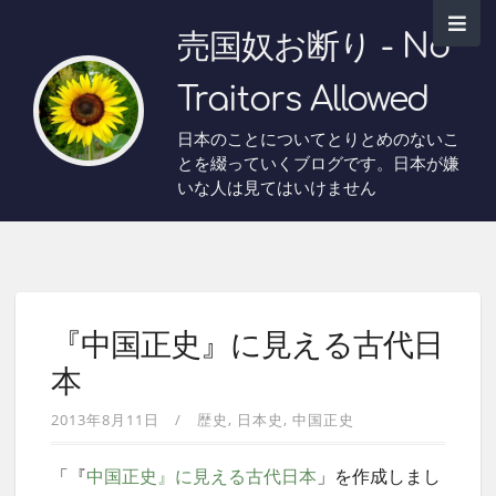
売国奴お断り - No
Traitors Allowed
日本のことについてとりとめのないこ
とを綴っていくブログです。日本が嫌
いな人は見てはいけません
『中国正史』に見える古代日
本
2013年8月11日
歴史
日本史
中国正史
「『
中国正史』に見える古代日本
」を作成しまし