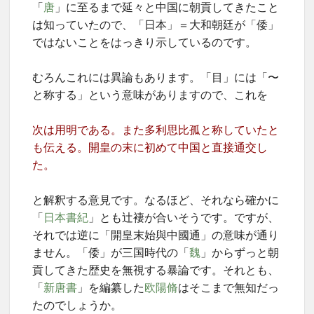
「
唐
」に至るまで延々と中国に朝貢してきたこと
は知っていたので、「日本」＝大和朝廷が「倭」
ではないことをはっきり示しているのです。
むろんこれには異論もあります。「目」には「〜
と称する」という意味がありますので、これを
次は用明である。また多利思比孤と称していたと
も伝える。開皇の末に初めて中国と直接通交し
た。
と解釈する意見です。なるほど、それなら確かに
「
日本書紀
」とも辻褄が合いそうです。ですが、
それでは逆に「開皇末始與中國通」の意味が通り
ません。「倭」が三国時代の「
魏
」からずっと朝
貢してきた歴史を無視する暴論です。それとも、
「
新唐書
」を編纂した
欧陽脩
はそこまで無知だっ
たのでしょうか。