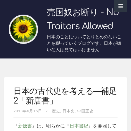
売国奴お断り - No
Traitors Allowed
日本のことについてとりとめのないこ
とを綴っていくブログです。日本が嫌
いな人は見てはいけません
日本の古代史を考える—補足
2「新唐書」
2013年6月16日
歴史
日本史
中国正史
『
新唐書
』は、明らかに『
日本書紀
』を参照して