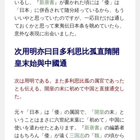
いるし、『
新唐書
』が書かれた頃には「倭」は
「日本」に併呑されて随分経っているから、もう
いいやと思っていたのですが、一応目だけは通し
ておくかと思って東夷伝日本条を眺めていたら、
意外な表現に出会いました。
次用明亦曰目多利思比孤直隋開
皇末始與中國通
次は用明である。また多利思比孤の属官であった
とも伝える。開皇の末に初めて中国と直接通交し
た。
元々「日本」は「倭」の属国で、「
開皇
の末」と
いうことはまさに六世紀末葉に「初めて」中国に
使いを遣わせたとあります。『
新唐書
』の編纂者
はもちろん「倭」が遠く
三国志
の「
魏
」の頃から