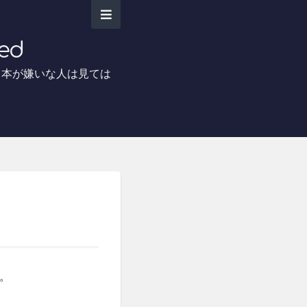
ed
日本が嫌いな人は見ては
。