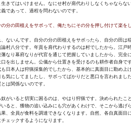
よ生きてはいけません。なにせ村が肩代わりしなくちゃならな
主義であって、過程を問わないのです。
分の分の田植えをサボって、俺たちにその分を押し付けて楽を
れ、ないんです。自分の分の田植えをサボったら、自分の田は
無論村八分です。年貢を肩代わりするのは村でしたから。江戸
接藩なり幕府なりが代官を通じて把握していましたから、完全
は口を出しません。公儀から仕置きを受けるのも耕作者自身で
代も日本人は狩猟採集的でしたから、基本的に真面目に勤め上
目も気にしてましたし、サボってばかりだと悪口を言われまし
質とは関係ないのです。
る奴がいると切実に困るのは、やはり狩猟です。決められたこ
がいると、獲物の追い込みにも穴があくわけで、そこから逃げ
結果、全員が食料を調達できなくなります。自然、各自真面目
にチェックするようになります。