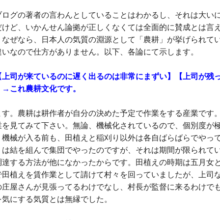
ブログの著者の言わんとしていることはわかるし、それは大い
だけど、いかんせん論拠が正しくなくては全面的に賛成とは言
。なぜなら、日本人の気質の淵源として「農耕」が挙げられて
違いなので仕方がありません。以下、各論にて示します。
【上司が来ているのに遅く出るのは非常にまずい】【上司が残
】→これ農耕文化です。
ます。農耕は耕作者が自分の決めた予定で作業をする産業です
業を見てみて下さい。無論、機械化されているので、個別度が
、機械が入る前も、田植えと稲刈り以外は各自ばらばらでやっ
りは結を組んで集団でやったのですが、それは期間が限られて
調達する方法が他になかったからです。田植えの時期は五月女
で田植えを賃作業として請けて村々を回っていましたが、上司
の庄屋さんが見張ってるわけでなし、村長が監督に来るわけで
を気にする気質とは無縁でした。