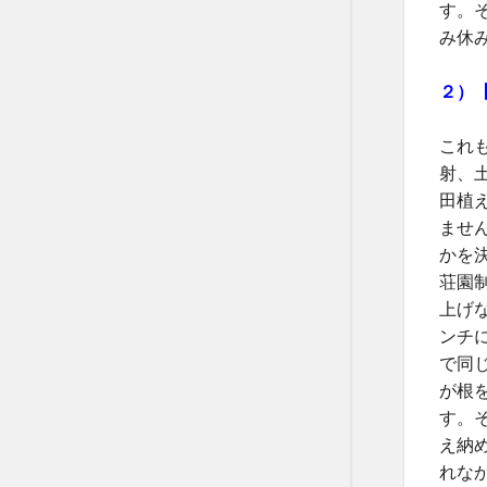
す。
み休
２）
これ
射、
田植
ませ
かを
荘園
上げ
ンチ
で同
が根
す。
え納
れな