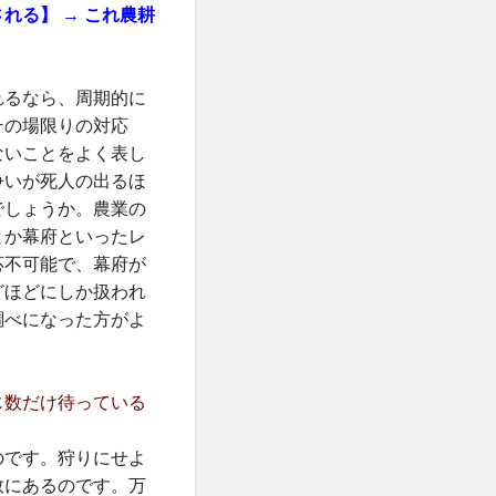
れる】 → これ農耕
れるなら、周期的に
その場限りの対応
ないことをよく表し
争いが死人の出るほ
でしょうか。農業の
とか幕府といったレ
応不可能で、幕府が
どほどにしか扱われ
調べになった方がよ
じ数だけ待っている
のです。狩りにせよ
数にあるのです。万