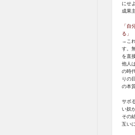
にせ
成果
「自
る」
→こ
す。
を直
他人
の時
りの
の本
サボ
い奴
その
互い