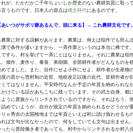
それが、たかだか二千年ちょいしか歴史のない農耕気質に取って
み言うものです。日本人の原点は
縄文時代
にあるのです。
【あいつがサボリ癖あるんで、頭に来る】→ これ農耕文化です
も農業に対する誤解があります。農業は、例えば稲作でも田ん
土壌で条件が違いますから、一斉作業というのは本当に稀です
えですら、村を挙げて一斉にとはなりません。それに農業は稲
ん。畑作、麦作り、養蚕、果樹園、全部耕作者がどんなものを
決めてました。また、自作にせよ小作にせよ、耕作者が生産物
制度の昔から惣村制の近世、地租改正以後の近代、皆耕作者が
なくてはなりません。平安時代なんか予定の年貢を納められな
にかけている話があちこちに残っています。その武士自身、都
じように貴族からリンチされているのですから、それはもう。
を詰めていようが、自分が規定の年貢を納められるかどうかが
そりゃ秀吉の太閤検地までは年貢といえば村に請け負わせるも
めれば文句が出なかったので、何をしていても文句は出ません
かったら普段働き者であっても、村中からリンチされるか村八