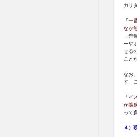
力リ
「一
なか
→狩
ーや
せる
こと
なお
す。
「イ
が義
って
４）