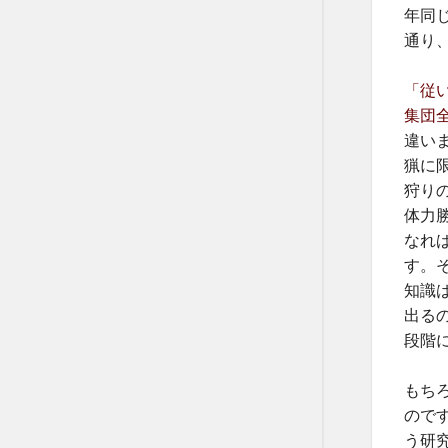
年同
通り
「従
集団
違い
猟に
狩り
体力
なれ
す。
知識
出る
段階
もち
ので
う研