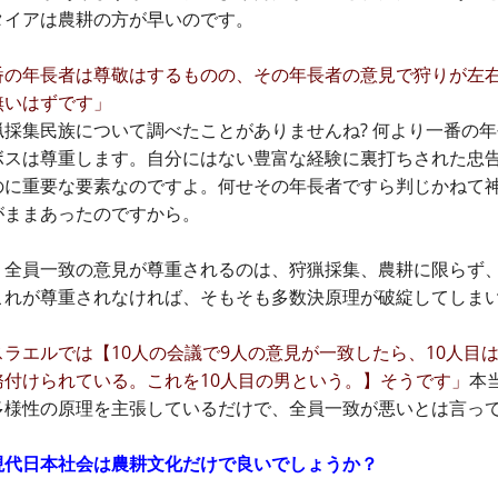
タイアは農耕の方が早いのです。
番の年長者は尊敬はするものの、その年長者の意見で狩りが左
無いはずです」
猟採集民族について調べたことがありませんね? 何より一番の
ボスは尊重します。自分にはない豊富な経験に裏打ちされた忠
のに重要な要素なのですよ。何せその年長者ですら判じかねて
がままあったのですから。
、全員一致の意見が尊重されるのは、狩猟採集、農耕に限らず
これが尊重されなければ、そもそも多数決原理が破綻してしま
スラエルでは【10人の会議で9人の意見が一致したら、10人目
務付けられている。これを10人目の男という。】そうです」
本
多様性の原理を主張しているだけで、全員一致が悪いとは言っ
現代日本社会は農耕文化だけで良いでしょうか？