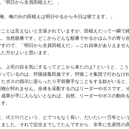
人「明日から全員田植えだ。」
「俺、俺の分の田植えは明日やるから今日は寝てます。」
なことは言えないと主張されていますが、田植えだって一瞬で
ん。当然順番です。どこからどんな順番でやるかはムラの寄り
ですので、「明日から全員田植えだ」→これ自体がありえませ
れた方がよいと思います。
あ、上司の目を気にするってどこから来たのよ? というと、こ
持っているのは、狩猟採集民族です。狩猟こそ集団で行わなけ
またボスの指示に逆らったり手前勝手なことをする奴がいると
獲物が狩れません。全体を采配するのはリーダーやボスです。
と成果が手に入らないとなれば、自然、リーダーやボスの動向
ます。
は、
縄文時代
という、とてつもなく長い、だいたい一万年とい
しました。それで定住までしてたんですから、非常に生産性の