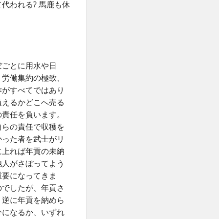
代われる? 馬鹿も休
。
ぼごとに用水や日
。労働集約の極致、
作がすべてではあり
植えるかどこへ売る
の責任を負います。
自らの責任で収穫を
かった者を武士がリ
に上れば年貢の未納
他人がさぼってよう
重要になってきま
のでしたが、年貢さ
。逆に年貢を納めら
分になるか、いずれ