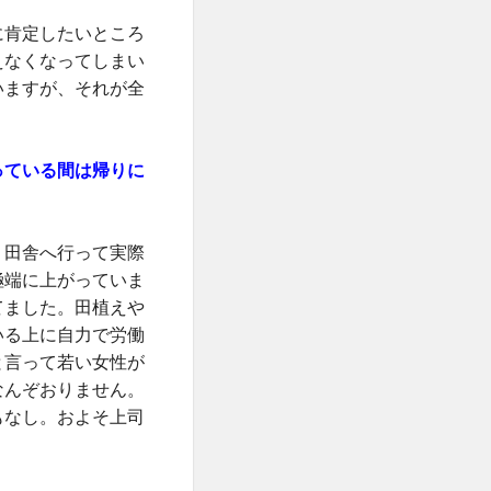
に肯定したいところ
えなくなってしまい
いますが、それが全
っている間は帰りに
。田舎へ行って実際
極端に上がっていま
てました。田植えや
いる上に自力で労働
と言って若い女性が
なんぞおりません。
もなし。およそ上司