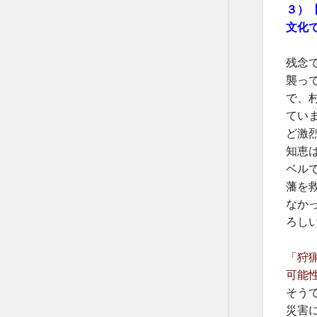
３）
文化
残念
襲っ
で、
てい
ど激
知恵
ベル
藩を
なか
ろし
「狩
可能
そう
災害