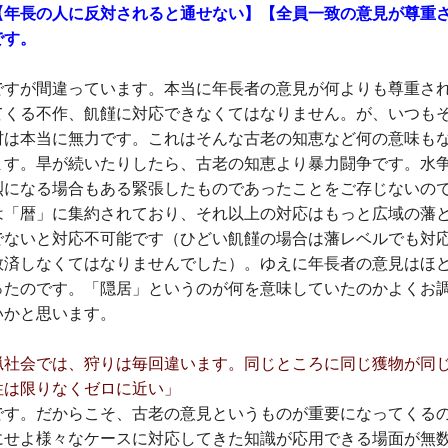
【年長の人に反対されると通せない】【全員一致の意見が尊重さ
です。
ですが間違っています。本当に年長者の意見が何よりも尊重さ
てくる不作、飢饉に対応できなくてはなりません。が、いつも
村は本当に無力です。これはそんな古老の知恵など何の意味も
ます。旱が続いたりしたら、古老の知恵より暴力闘争です。水
烈になる場合もある緊張したものであったことをご存じないの
は「暦」に集約されており、それ以上の対応はもっと広域の藩
でないと対応不可能です（ひどい飢饉の場合は藩レベルでも対
救済しなくてはなりませんでした）。ゆえに年長者の意見はほ
ったのです。「隠居」というのが何を意味していたのかよくお
いかと思います。
猟社会では、狩りは毎回違います。同じところに同じ獲物が同
性は限りなくゼロに近い」
です。だからこそ、古老の意見というものが重要になってくる
にせよ様々なケースに対応してきた知識が応用できる場面が無