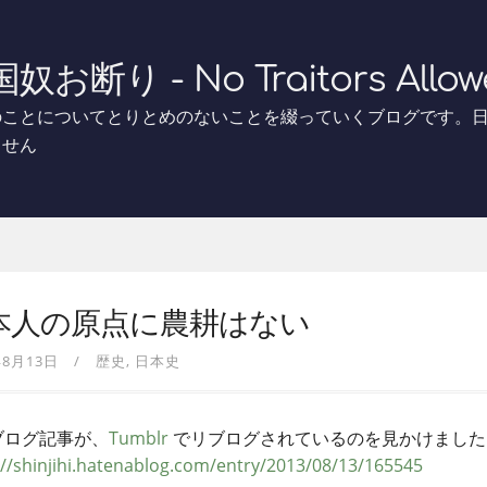
奴お断り - No Traitors Allow
のことについてとりとめのないことを綴っていくブログです。
ません
本人の原点に農耕はない
年8月13日
歴史
日本史
ブログ記事が、
Tumblr
でリブログされているのを見かけました
://shinjihi.hatenablog.com/entry/2013/08/13/165545