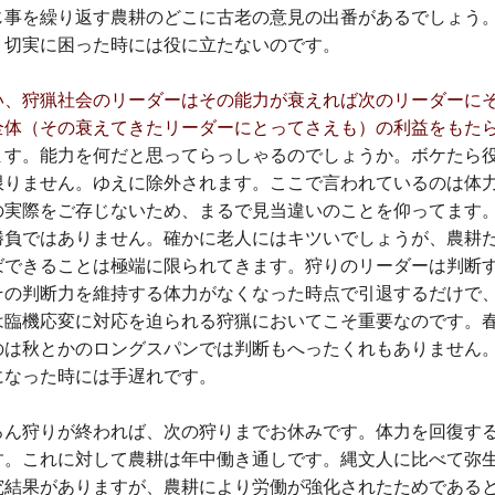
じ事を繰り返す農耕のどこに古老の意見の出番があるでしょう
、切実に困った時には役に立たないのです。
い、狩猟社会のリーダーはその能力が衰えれば次のリーダーに
全体（その衰えてきたリーダーにとってさえも）の利益をもた
ます。能力を何だと思ってらっしゃるのでしょうか。ボケたら
限りません。ゆえに除外されます。ここで言われているのは体
の実際をご存じないため、まるで見当違いのことを仰ってます
勝負ではありません。確かに老人にはキツいでしょうが、農耕
ばできることは極端に限られてきます。狩りのリーダーは判断
その判断力を維持する体力がなくなった時点で引退するだけで
は臨機応変に対応を迫られる狩猟においてこそ重要なのです。
のは秋とかのロングスパンでは判断もへったくれもありません
になった時には手遅れです。
ろん狩りが終われば、次の狩りまでお休みです。体力を回復す
す。これに対して農耕は年中働き通しです。縄文人に比べて弥
究結果がありますが、農耕により労働が強化されたためである