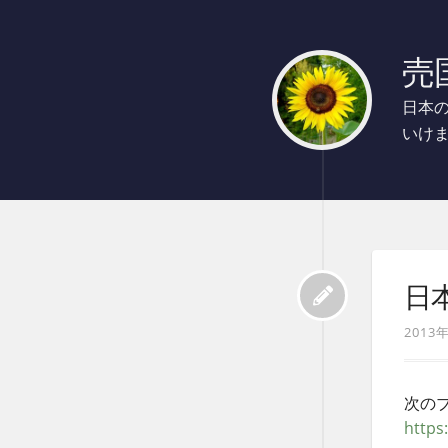
売国
日本
いけ
日
2013
次の
https