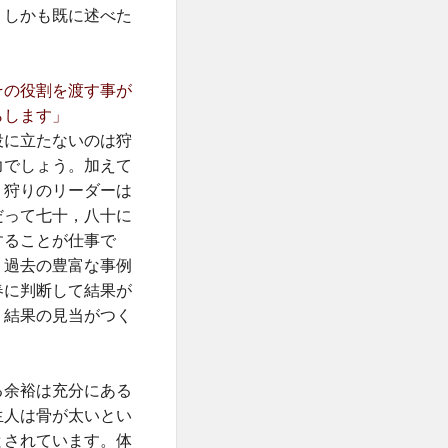
。しかも既に述べた
その役割を渡す事が
らします」
役に立たないのは狩
力でしょう。加えて
。狩りのリーダーは
だって七十，八十に
することが仕事で
、過去の豊富な事例
春に判断して結果が
。結果の見当がつく
る余裕は充分にある
生人は骨が太いとい
とされています。体