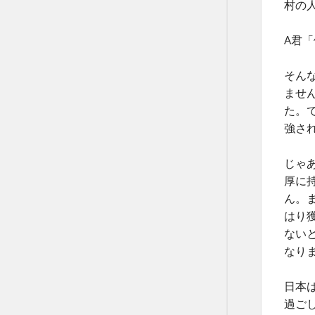
村の
A君
そん
ませ
た。
強さ
じゃ
厚に
ん。
はり
ない
なり
日本
過ご