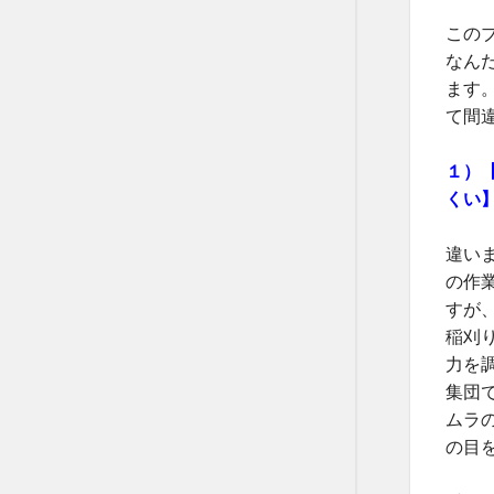
この
なん
ます
て間
１）
くい
違い
の作
すが
稲刈
力を
集団
ムラ
の目