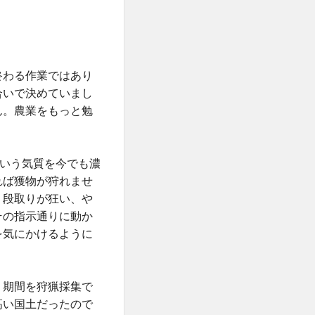
終わる作業ではあり
合いで決めていまし
ん。農業をもっと勉
ういう気質を今でも濃
れば獲物が狩れませ
、段取りが狂い、や
その指示通りに動か
を気にかけるように
う期間を狩猟採集で
高い国土だったので