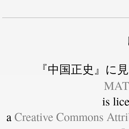
『中国正史』に見
MAT
is li
a
Creative Commons Attri