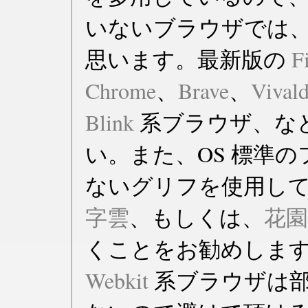
いないブラウザでは
思います。最新版の
F
Chrome
、
Brave
、
Vivald
Blink
系ブラウザ、な
い。また、OS 標準
ないグリフを使用し
字雲
、もしくは、
花
くことをお勧めしま
Webkit
系ブラウザは部