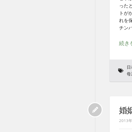
った
トが
れを
チン
続き
日
母
婚
2013