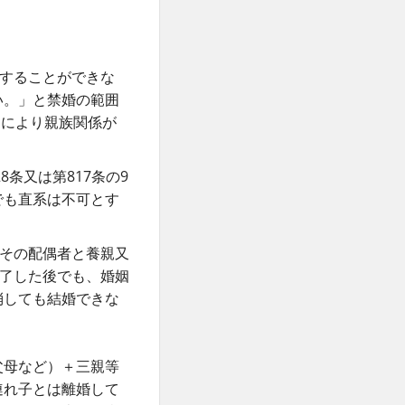
をすることができな
い。」と禁婚の範囲
定により親族関係が
条又は第817条の9
でも直系は不可とす
はその配偶者と養親又
終了した後でも、婚姻
消しても結婚できな
父母など）＋三親等
連れ子とは離婚して