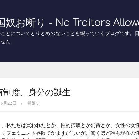
奴お断り - No Traitors Allow
のことについてとりとめのないことを綴っていくブログです。
ません
有制度、身分の誕生
年6月22日
婚姻史
、私たちは買われたとか、性的搾取とか消費とか、女性の女
よくフェミニスト界隈でかますびしいが、驚くほど誰も現在の