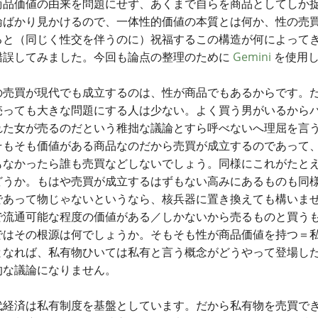
商品価値の由来を問題にせず、あくまで自らを商品としてしか
論ばかり見かけるので、一体性的価値の本質とは何か、性の売
ると（同じく性交を伴うのに）祝福するこの構造が何によって
錯誤してみました。今回も論点の整理のために
Gemini
を使用し
売買が現代でも成立するのは、性が商品でもあるからです。
売っても大きな問題にする人は少ない。よく買う男がいるから
れた女が売るのだという稚拙な議論とすら呼べないへ理屈を言
そもそも価値がある商品なのだから売買が成立するのであって
もなかったら誰も売買などしないでしょう。同様にこれがたと
どうか。もはや売買が成立するはずもない高みにあるものも同
であって物じゃないというなら、核兵器に置き換えても構いま
で流通可能な程度の価値がある／しかないから売るものと買う
ではその根源は何でしょうか。そもそも性が商品価値を持つ＝
となれば、私有物ひいては私有と言う概念がどうやって登場し
的な議論になりません。
経済は私有制度を基盤としています。だから私有物を売買で