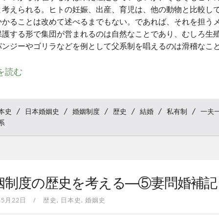
と考えられる。ヒトの妊娠、出産、育児は、他の動物と比較し
かかることは改めて述べるまでもない。であれば、それを担う
保護する形で集団が営まれるのは自然なことであり、むしろ生
パンジーやゴリラなどを例として父系制を唱えるのは滑稽なこ
を読む
本史
日本婚姻史
婚姻制度
歴史
結婚
私有制
一夫
系
姻制度の歴史を考える—⑤妻問婚補記
年5月22日
歴史
日本史
婚姻史