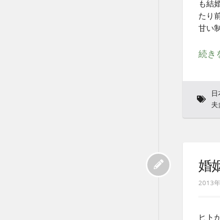
も結
たり
甘い
続き
日
夫
婚
2013
ヒト