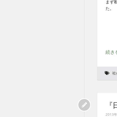
まず
た。
続き
社
『
2013