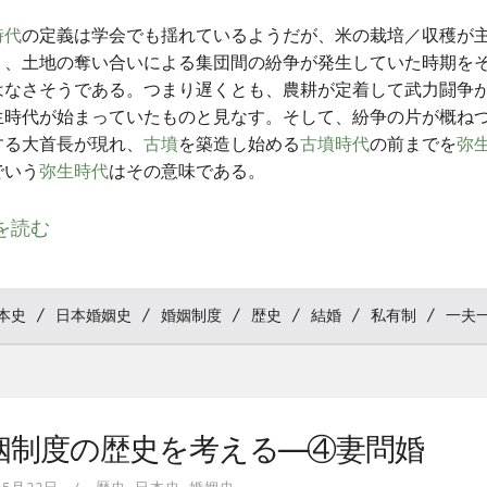
時代
の定義は学会でも揺れているようだが、米の栽培／収穫が
り、土地の奪い合いによる集団間の紛争が発生していた時期を
はなさそうである。つまり遅くとも、農耕が定着して武力闘争
生時代が始まっていたものと見なす。そして、紛争の片が概ね
する大首長が現れ、
古墳
を築造し始める
古墳時代
の前までを
弥
でいう
弥生時代
はその意味である。
を読む
本史
日本婚姻史
婚姻制度
歴史
結婚
私有制
一夫
姻制度の歴史を考える—④妻問婚