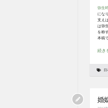
弥生
にな
支え
は弥
を称
本稿
続き
日
婚