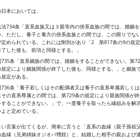
の日本においては、
民法734条「直系血族又は３親等内の傍系血族の間では、婚姻
い。ただし、養子と養方の傍系血族との間では、この限りでな
が定められている。これには附則があり「2 第817条の9の規
終了した後も、前項と同様とする。」
同735条「直系姻族の間では、婚姻をすることができない。第728
の規定により姻族関係が終了した後も、同様とする。」と姻族
る規定がある。
同736条「養子若しくはその配偶者又は養子の直系卑属若しく
はその直系尊属との間では、第729条の規定により親族関係が
をすることができない。」で、一度養子を取ったら縁組みを解
いよと定めている。
しい言葉が出てくるが、簡単に言うと「直系の血縁（親子孫祖
の血縁（兄弟姉妹オジオバ甥姪）と、結婚した相手の親および