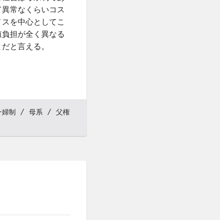
て異常なくらいコス
メスを中心としてこ
殖負担が全く異なる
とだと言える。
一婦制
母系
父権