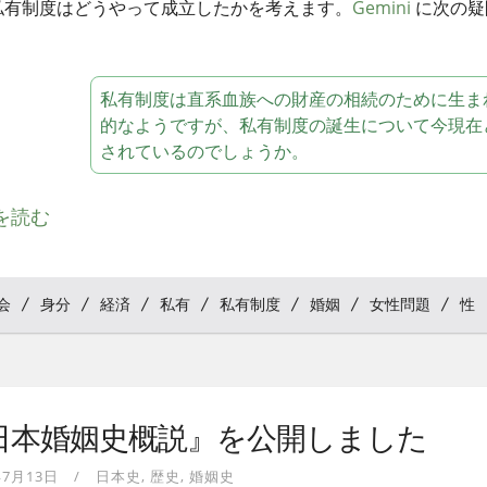
私有制度はどうやって成立したかを考えます。
Gemini
に次の疑
私有制度は直系血族への財産の相続のために生ま
的なようですが、私有制度の誕生について今現在
されているのでしょうか。
を読む
会
身分
経済
私有
私有制度
婚姻
女性問題
性
日本婚姻史概説』を公開しました
年7月13日
日本史
歴史
婚姻史