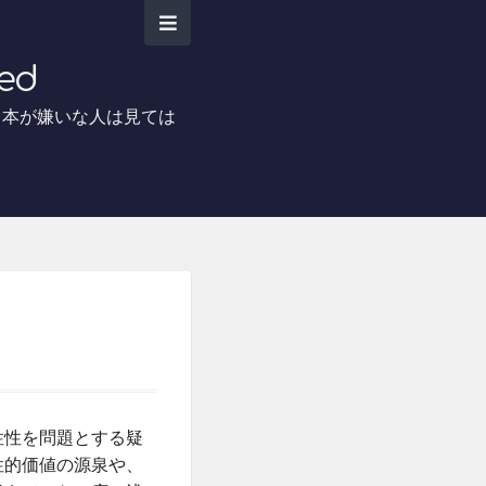
ed
日本が嫌いな人は見ては
性性を問題とする疑
性的価値の源泉や、