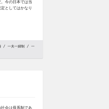
だ。今の日本では当
規定としてはかなり
婚
一夫一婦制
一
の社会は母系制であ