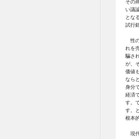
その
い議
とな
試行
性の
れを
騙さ
が、
価値
なら
身分
経済
す。
す。
根本
現代