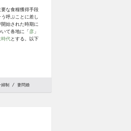
主要な食糧獲得手段
そう呼ぶことに差し
が開始された時期に
ついて各地に「
彦
」
生時代
とする。以下
一婦制
妻問婚