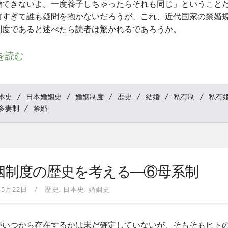
婚できないよ。一度養子しちゃったらそれも同じ」ということ
前すぎて誰も疑問を抱かないだろうが、これ、近代国家の禁婚
制度であると述べたら読者は驚かれるであろうか。
を読む
本史
日本婚姻史
婚姻制度
歴史
結婚
私有制
私有
多妻制
禁婚
姻制度の歴史を考える—⑥母系制
年5月22日
歴史
日本史
婚姻史
がいつから存在するかは未だ確定していないが、そもそもヒト