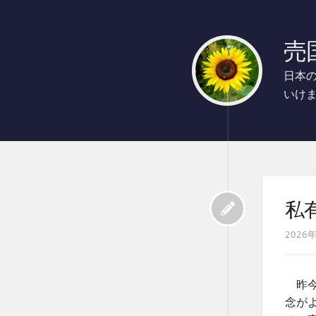
売国
日本
いけ
私
2026
昨今
念が