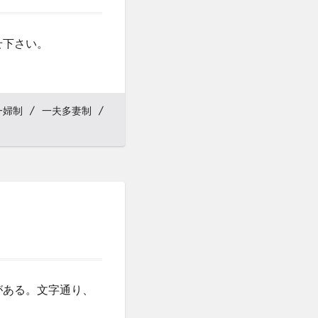
せ下さい。
一婦制
一夫多妻制
がある。文字通り、