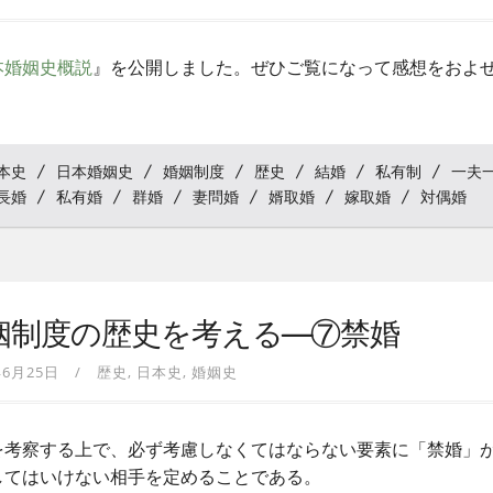
本婚姻史概説
』を公開しました。ぜひご覧になって感想をおよ
本史
日本婚姻史
婚姻制度
歴史
結婚
私有制
一夫
長婚
私有婚
群婚
妻問婚
婿取婚
嫁取婚
対偶婚
姻制度の歴史を考える—⑦禁婚
年6月25日
歴史
日本史
婚姻史
を考察する上で、必ず考慮しなくてはならない要素に「禁婚」
してはいけない相手を定めることである。