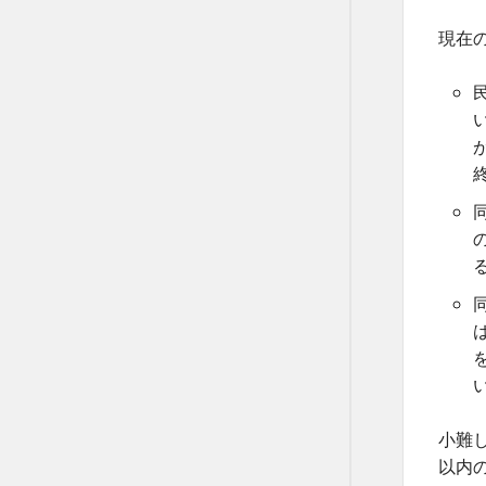
現在
小難
以内