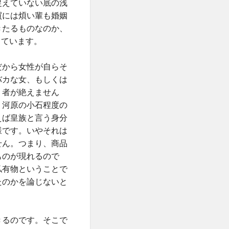
捉えていない底の浅
買には煩い輩も婚姻
きたるものなのか、
ています。
だから女性が自らそ
バカな女、もしくは
う者が絶えません
、河原の小石程度の
えば皇族と言う身分
様です。いやそれは
せん。つまり、商品
ものが現れるので
私有物ということで
たのかを論じないと
きるのです。そこで